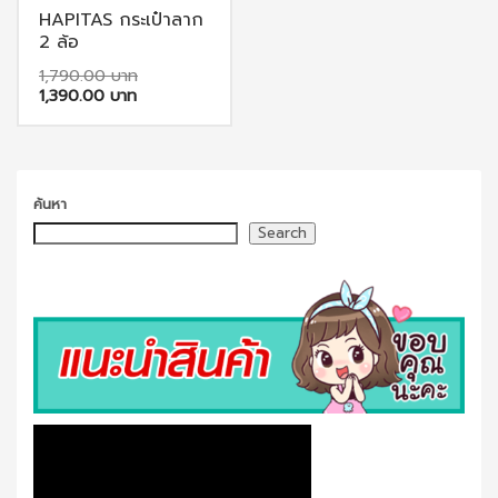
chosen
chosen
HAPITAS กระเป๋าลาก
on
on
2 ล้อ
the
the
Original
1,790.00
product
product
Current
price
1,390.00
price
was:
page
page
is:
1,790.00 ฿.
This
1,390.00 ฿.
product
has
ค้นหา
multiple
Search
variants.
The
options
may
be
chosen
on
the
product
page