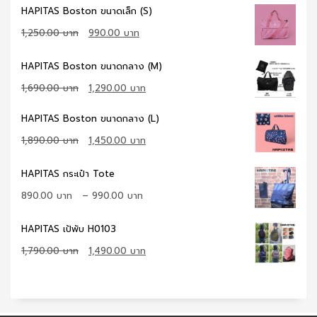
HAPITAS Boston ขนาดเล็ก (S)
Original
Current
1,250.00
990.00
price
price
was:
is:
HAPITAS Boston ขนาดกลาง (M)
1,250.00 ฿.
990.00 ฿.
Original
Current
1,690.00
1,290.00
price
price
was:
is:
HAPITAS Boston ขนาดกลาง (L)
1,690.00 ฿.
1,290.00 ฿.
Original
Current
1,890.00
1,450.00
price
price
was:
is:
HAPITAS กระเป๋า Tote
1,890.00 ฿.
1,450.00 ฿.
890.00
–
990.00
HAPITAS เป้พับ H0103
Original
Current
1,790.00
1,490.00
price
price
was:
is:
1,790.00 ฿.
1,490.00 ฿.