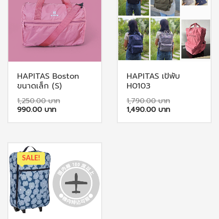
HAPITAS Boston
HAPITAS เป้พับ
ขนาดเล็ก (S)
H0103
Original
Original
1,250.00
1,790.00
Current
price
Current
price
990.00
1,490.00
price
was:
price
was:
is:
1,250.00 ฿.
is:
1,790.00 
This
This
990.00 ฿.
1,490.00 ฿
product
product
has
has
SALE!
multiple
multiple
variants.
variants.
The
The
options
options
may
may
be
be