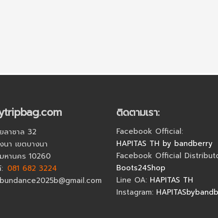
ytripbag.com
ติดตามเรา:
Facebook Official:
ยลาซาล 32
HAPITAS TH by bandberry
งนา เขตบางนา
Facebook Official Distributo
พมหานคร 10260
Boots24Shop
์:
081 682 3224
Line OA:
HAPITAS TH
 abundance2025b@gmail.com
Instagram:
HAPITASbybandb