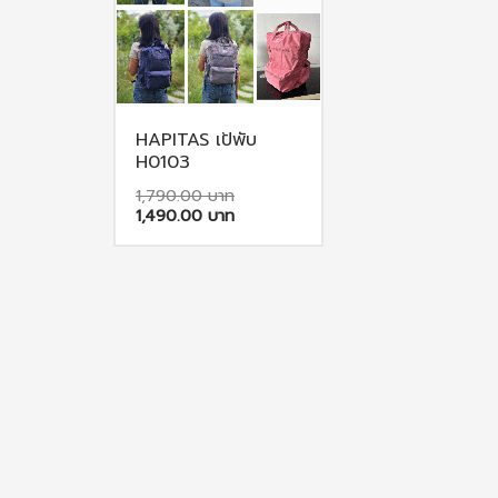
HAPITAS เป้พับ
H0103
Original
1,790.00
Current
price
1,490.00
price
was:
is:
1,790.00 ฿.
This
1,490.00 ฿.
product
has
multiple
variants.
The
options
may
be
chosen