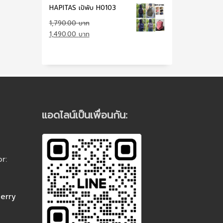
HAPITAS เป้พับ H0103
1,790.00
Original
Current
1,490.00
price
price
was:
is:
1,790.00 ฿.
1,490.00 ฿.
แอดไลน์เป็นเพื่อนกัน:
r:
erry