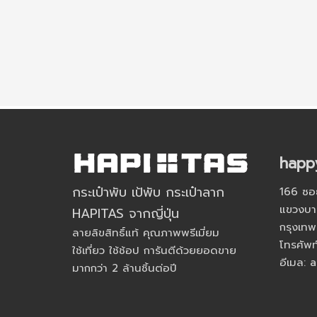
happ
กระเป๋าพับ เป้พับ กระเป๋าลาก
166 ซอ
แขวงบา
HAPITAS จากญี่ปุ่น
กรุงเท
ลายลิขสิทธิ์แท้ คุณภาพพรีเมี่ยม
โทรศัพท
ใช้เที่ยว ใช้ช้อป การันตีด้วยยอดขาย
อีเมล:
มากกว่า 2 ล้านชิ้นต่อปี